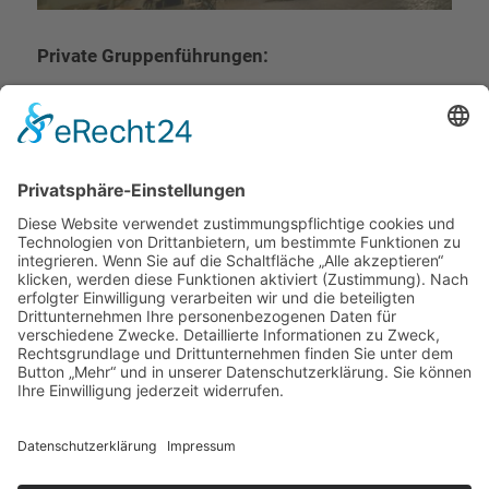
Private Gruppenführungen:
Deutsch: 750 Euro bis 20 Personen, jeder weitere
Gast 37,50 Euro
Englisch: 770 Euro bis 20 Personen, jeder weitere
Gast 37,50 Euro
Zur Buchung
Öffentliche Führungen:
37,50 Euro / Person
33 Euro / Schüler & Studenten
Zur Buchung