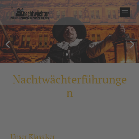
Nachtwächterführunge
n
Unser Klassiker